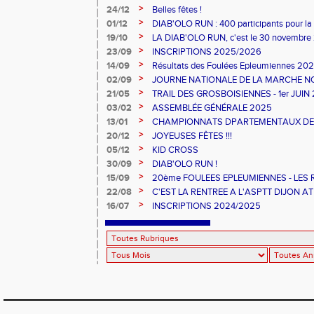
excellente année !
>
24/12
Belles fêtes !
>
01/12
DIAB'OLO RUN : 400 participants pour la 
>
19/10
LA DIAB'OLO RUN, c'est le 30 novembre
>
23/09
INSCRIPTIONS 2025/2026
>
14/09
Résultats des Foulées Epleumiennes 20
>
02/09
JOURNE NATIONALE DE LA MARCHE N
>
21/05
TRAIL DES GROSBOISIENNES - 1er JUIN
>
03/02
ASSEMBLÉE GÉNÉRALE 2025
>
13/01
CHAMPIONNATS DPARTEMENTAUX DE CR
>
20/12
JOYEUSES FÊTES !!!
>
05/12
KID CROSS
>
30/09
DIAB'OLO RUN !
>
15/09
20ème FOULEES EPLEUMIENNES - LES
>
22/08
C'EST LA RENTREE A L'ASPTT DIJON AT
>
16/07
INSCRIPTIONS 2024/2025