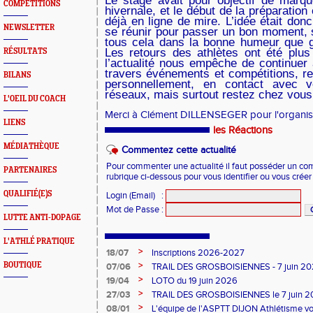
Le stage avait pour objectif de marqu
COMPETITIONS
hivernale, et le début de la préparation 
déjà en ligne de mire. L’idée était don
NEWSLETTER
se réunir pour passer un bon moment, s
tous cela dans la bonne humeur que gé
Les retours des athlètes ont été plus
RÉSULTATS
l’actualité nous empêche de continuer à
travers événements et compétitions, res
BILANS
personnellement, en contact avec 
réseaux, mais surtout restez chez vous
L'OEIL DU COACH
Merci à Clément DILLENSEGER pour l'organis
LIENS
les Réactions
MÉDIATHÈQUE
Commentez cette actualité
Pour commenter une actualité il faut posséder un compt
PARTENAIRES
rubrique ci-dessous pour vous identifier ou vous crée
QUALIFIÉ(E)S
Login (Email)
:
Mot de Passe
:
LUTTE ANTI-DOPAGE
L'ATHLÉ PRATIQUE
>
18/07
Inscriptions 2026-2027
>
BOUTIQUE
07/06
TRAIL DES GROSBOISIENNES - 7 juin 2
>
19/04
LOTO du 19 juin 2026
>
27/03
TRAIL DES GROSBOISIENNES le 7 juin 
>
08/01
L'équipe de l'ASPTT DIJON Athlétisme v