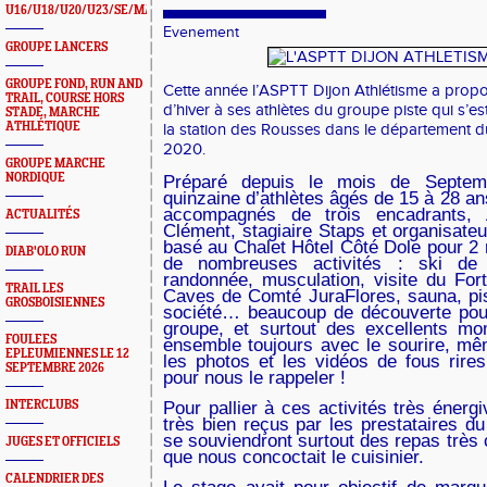
U16/U18/U20/U23/SE/MASTERS
Evenement
GROUPE LANCERS
GROUPE FOND, RUN AND
Cette année l’ASPTT Dijon Athlétisme a propo
TRAIL, COURSE HORS
d’hiver à ses athlètes du groupe piste qui s’e
STADE, MARCHE
ATHLÉTIQUE
la station des Rousses dans le département d
2020.
GROUPE MARCHE
NORDIQUE
Préparé depuis le mois de Septem
quinzaine d’athlètes âgés de 15 à 28 an
accompagnés de trois encadrants, 
ACTUALITÉS
Clément, stagiaire Staps et organisateu
basé au Chalet Hôtel Côté Dole pour 2 n
DIAB'OLO RUN
de nombreuses activités : ski de fo
randonnée, musculation, visite du Fo
TRAIL LES
Caves de Comté JuraFlores, sauna, pis
GROSBOISIENNES
société… beaucoup de découverte pou
groupe, et surtout des excellents m
FOULEES
ensemble toujours avec le sourire, mê
EPLEUMIENNES LE 12
les photos et les vidéos de fous rires
SEPTEMBRE 2026
pour nous le rappeler !
INTERCLUBS
Pour pallier à ces activités très énerg
très bien reçus par les prestataires du
se souviendront surtout des repas très 
JUGES ET OFFICIELS
que nous concoctait le cuisinier.
CALENDRIER DES