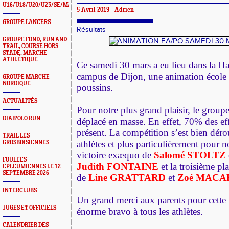
U16/U18/U20/U23/SE/MASTERS
5 Avril 2019 - Adrien
GROUPE LANCERS
Résultats
GROUPE FOND, RUN AND
TRAIL, COURSE HORS
STADE, MARCHE
ATHLÉTIQUE
Ce samedi 30 mars a eu lieu dans la Hal
campus de Dijon, une animation école 
GROUPE MARCHE
NORDIQUE
poussins. 
ACTUALITÉS
Pour notre plus grand plaisir, le group
DIAB'OLO RUN
déplacé en masse. 
En effet, 70% des eff
TRAIL LES
athlètes et plus particulièrement pour n
GROSBOISIENNES
victoire exæquo de 
Salomé STOLTZ
 
FOULEES
Judith FONTAINE
et la troisième p
EPLEUMIENNES LE 12
SEPTEMBRE 2026
de 
Line GRATTARD
et 
Zoé MACA
INTERCLUBS
Un grand merci aux parents pour cette m
JUGES ET OFFICIELS
énorme bravo à tous les athlètes. 
CALENDRIER DES