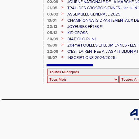
>
02/09
JOURNE NATIONALE DE LA MARCHE N
>
21/05
TRAIL DES GROSBOISIENNES - 1er JUIN
>
03/02
ASSEMBLÉE GÉNÉRALE 2025
>
13/01
CHAMPIONNATS DPARTEMENTAUX DE CR
>
20/12
JOYEUSES FÊTES !!!
>
05/12
KID CROSS
>
30/09
DIAB'OLO RUN !
>
15/09
20ème FOULEES EPLEUMIENNES - LES
>
22/08
C'EST LA RENTREE A L'ASPTT DIJON AT
>
16/07
INSCRIPTIONS 2024/2025