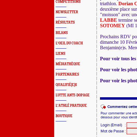
COMPETITIONS
triathlon.
Dorian
deuxième place sur
NEWSLETTER
"moisson" avec une
LABBE
termine se
RÉSULTATS
SOTOMEY
(MI 1
BILANS
Prochains RDV pou
dimanche 10 Févrie
L'OEIL DU COACH
Benjamin(e)s. Merc
LIENS
Pour voir tous les 
MÉDIATHÈQUE
Pour voir les pho
PARTENAIRES
Pour voir les pho
QUALIFIÉ(E)S
LUTTE ANTI-DOPAGE
L'ATHLÉ PRATIQUE
Commentez cette 
Pour commenter une actual
BOUTIQUE
dessous pour vous identi
Login (Email)
:
Mot de Passe
: