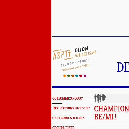
DE
QUI SOMMES NOUS ?
CHAMPIONN
INSCRIPTIONS 2026/2027
BE/MI !
CATÉGORIES JEUNES
GROUPE PISTE :