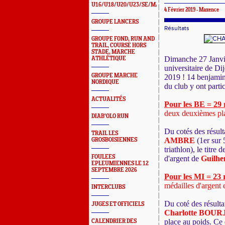
U16/U18/U20/U23/SE/MASTERS
4 Février 2019 - Maxence
GROUPE LANCERS
Résultats
GROUPE FOND, RUN AND
TRAIL, COURSE HORS
STADE, MARCHE
Dimanche 27 Janvie
ATHLÉTIQUE
universitaire de D
GROUPE MARCHE
2019 ! 14 benjamin(
NORDIQUE
du club y ont parti
ACTUALITÉS
Pour les BE = 29 
deux deuxièmes pl
DIAB'OLO RUN
Du cotés des résult
TRAIL LES
AMBRE
(1er sur 
GROSBOISIENNES
triathlon), le titre 
FOULEES
d'argent de
Guilh
EPLEUMIENNES LE 12
SEPTEMBRE 2026
Pour les MI = 23 
médailles d'argent 
INTERCLUBS
Du coté des résulta
JUGES ET OFFICIELS
Charlotte BOU
place au poids. Ce 
CALENDRIER DES