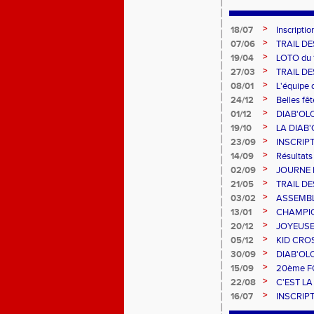
>
18/07
Inscript
>
07/06
TRAIL DE
>
19/04
LOTO du 
>
27/03
TRAIL DE
>
08/01
L'équipe 
excellent
>
24/12
Belles fêt
>
01/12
DIAB'OLO 
>
19/10
LA DIAB'
>
23/09
INSCRIP
>
14/09
Résultat
>
02/09
JOURNE 
>
21/05
TRAIL DE
>
03/02
ASSEMBL
>
13/01
CHAMPIO
>
20/12
JOYEUSES
>
05/12
KID CRO
>
30/09
DIAB'OLO
>
15/09
20ème F
>
22/08
C'EST LA
>
16/07
INSCRIP