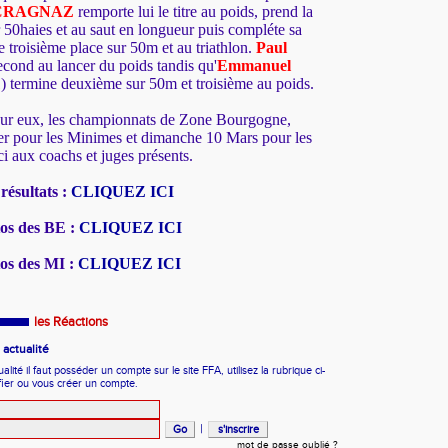
 CRAGNAZ
remporte lui le titre au poids, prend la
 50haies et au saut en longueur puis compléte sa
 troisième place sur 50m et au triathlon.
Paul
cond au lancer du poids tandis qu'
Emmanuel
) termine deuxième sur 50m et troisième au poids.
r eux, les championnats de Zone Bourgogne,
r pour les Minimes et dimanche 10 Mars pour les
i aux coachs et juges présents.
résultats :
CLIQUEZ ICI
tos des BE :
CLIQUEZ ICI
tos des MI :
CLIQUEZ ICI
les Réactions
actualité
ité il faut posséder un compte sur le site FFA, utilisez la rubrique ci-
fier ou vous créer un compte.
|
mot de passe oublié ?