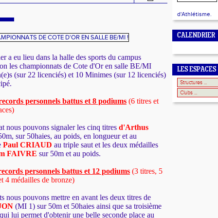
d'Athlétisme.
CALENDRIER
r a eu lieu dans la halle des sports du campus
ijon les championnats de Cote d'Or en salle BE/MI
LES ESPACES
e)s (sur 22 licenciés) et 10 Minimes (sur 12 licenciés)
cipé.
records personnels battus et 8 podiums
(6 titres et
aces)
at nous pouvons signaler les cinq titres
d'Arthus
50m, sur 50haies, au poids, en longueur et au
de
Paul CRIAUD
au triple saut et les deux médailles
em FAIVRE
sur 50m et au poids.
records personnels battus et 12 podiums
(3 titres, 5
et 4 médailles de bronze)
ts nous pouvons mettre en avant les deux titres de
RJON
(MI 1) sur 50m et 50haies ainsi que sa troisième
qui lui permet d'obtenir une belle seconde place au