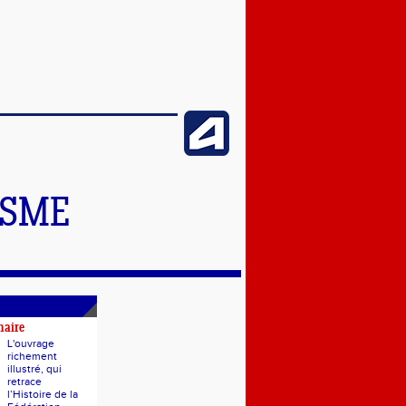
ISME
naire
L'ouvrage
richement
illustré, qui
retrace
l’Histoire de la