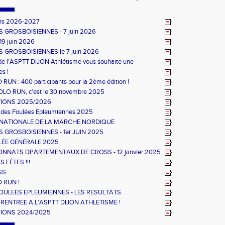
ions 2026-2027
S GROSBOISIENNES - 7 juin 2026
19 juin 2026
S GROSBOISIENNES le 7 juin 2026
de l'ASPTT DIJON Athlétisme vous souhaite une
e année !
es !
RUN : 400 participants pour la 2ème édition !
OLO RUN, c'est le 30 novembre 2025
TIONS 2025/2026
s des Foulées Epleumiennes 2025
NATIONALE DE LA MARCHE NORDIQUE
S GROSBOISIENNES - 1er JUIN 2025
ÉE GÉNÉRALE 2025
NNATS DPARTEMENTAUX DE CROSS - 12 janvier 2025
 FÊTES !!!
SS
 RUN !
OULEES EPLEUMIENNES - LES RESULTATS
 RENTREE A L'ASPTT DIJON ATHLETISME !
TIONS 2024/2025