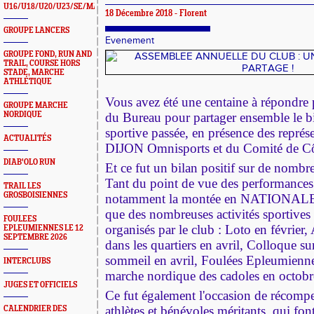
U16/U18/U20/U23/SE/MASTERS
18 Décembre 2018 - Florent
GROUPE LANCERS
Evenement
GROUPE FOND, RUN AND
TRAIL, COURSE HORS
STADE, MARCHE
ATHLÉTIQUE
Vous avez été une centaine à répondre p
GROUPE MARCHE
NORDIQUE
du Bureau pour partager ensemble le bi
sportive passée, en présence des repré
ACTUALITÉS
DIJON Omnisports et du Comité de Côt
DIAB'OLO RUN
Et ce fut un bilan positif sur de nombr
Tant du point de vue des performances 
TRAIL LES
GROSBOISIENNES
notamment la montée en NATIONALE 
que des nombreuses activités sportives
FOULEES
organisés par le club : Loto en février,
EPLEUMIENNES LE 12
SEPTEMBRE 2026
dans les quartiers en avril, Colloque sur
sommeil en avril, Foulées Epleumienn
INTERCLUBS
marche nordique des cadoles en octobre
JUGES ET OFFICIELS
Ce fut également l'occasion de récom
athlètes et bénévoles méritants, qui fon
CALENDRIER DES