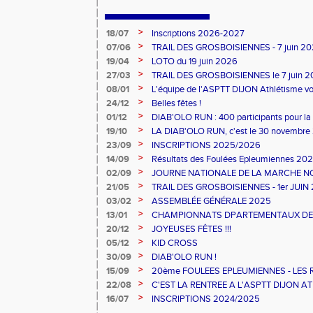
>
18/07
Inscriptions 2026-2027
>
07/06
TRAIL DES GROSBOISIENNES - 7 juin 2
>
19/04
LOTO du 19 juin 2026
>
27/03
TRAIL DES GROSBOISIENNES le 7 juin 
>
08/01
L'équipe de l'ASPTT DIJON Athlétisme v
excellente année !
>
24/12
Belles fêtes !
>
01/12
DIAB'OLO RUN : 400 participants pour la 
>
19/10
LA DIAB'OLO RUN, c'est le 30 novembre
>
23/09
INSCRIPTIONS 2025/2026
>
14/09
Résultats des Foulées Epleumiennes 20
>
02/09
JOURNE NATIONALE DE LA MARCHE N
>
21/05
TRAIL DES GROSBOISIENNES - 1er JUIN
>
03/02
ASSEMBLÉE GÉNÉRALE 2025
>
13/01
CHAMPIONNATS DPARTEMENTAUX DE CR
>
20/12
JOYEUSES FÊTES !!!
>
05/12
KID CROSS
>
30/09
DIAB'OLO RUN !
>
15/09
20ème FOULEES EPLEUMIENNES - LES
>
22/08
C'EST LA RENTREE A L'ASPTT DIJON AT
>
16/07
INSCRIPTIONS 2024/2025