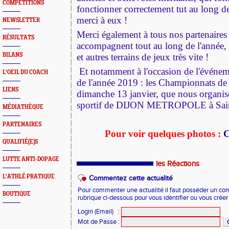
COMPETITIONS
fonctionner correctement tut au long d
merci à eux !
NEWSLETTER
Merci également à tous nos partenaires
RÉSULTATS
accompagnent tout au long de l'année, 
BILANS
et autres terrains de jeux très vite !
Et notamment à l'occasion de l'événe
L'OEIL DU COACH
de l'année 2019 : les Championnats de 
LIENS
dimanche 13 janvier, que nous organis
sportif de DIJON METROPOLE à Saint
MÉDIATHÈQUE
PARTENAIRES
Pour voir quelques photos :
QUALIFIÉ(E)S
LUTTE ANTI-DOPAGE
les Réactions
L'ATHLÉ PRATIQUE
Commentez cette actualité
Pour commenter une actualité il faut posséder un compt
BOUTIQUE
rubrique ci-dessous pour vous identifier ou vous crée
Login (Email)
:
Mot de Passe
: