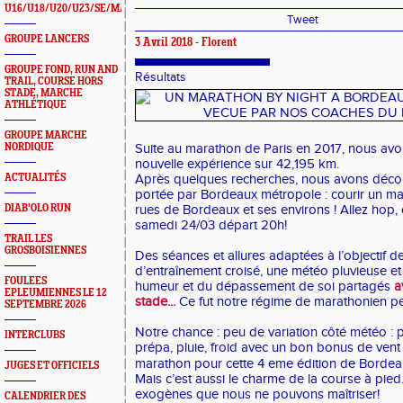
U16/U18/U20/U23/SE/MASTERS
Tweet
GROUPE LANCERS
3 Avril 2018 - Florent
GROUPE FOND, RUN AND
Résultats
TRAIL, COURSE HORS
STADE, MARCHE
ATHLÉTIQUE
GROUPE MARCHE
NORDIQUE
Suite au marathon de Paris en 2017, nous avo
nouvelle expérience sur 42,195 km.
ACTUALITÉS
Après quelques recherches, nous avons décou
portée par Bordeaux métropole : courir un ma
DIAB'OLO RUN
rues de Bordeaux et ses environs ! Allez hop, o
samedi 24/03 départ 20h!
TRAIL LES
GROSBOISIENNES
Des séances et allures adaptées à l’objectif 
d’entraînement croisé, une météo pluvieuse et
FOULEES
humeur et du dépassement de soi partagés
a
EPLEUMIENNES LE 12
stade...
Ce fut notre régime de marathonien p
SEPTEMBRE 2026
Notre chance : peu de variation côté météo : p
INTERCLUBS
prépa, pluie, froid avec un bon bonus de vent 
marathon pour cette 4 eme édition de Bordeaux
JUGES ET OFFICIELS
Mais c’est aussi le charme de la course à pied.
exogènes que nous ne pouvons maîtriser!
CALENDRIER DES