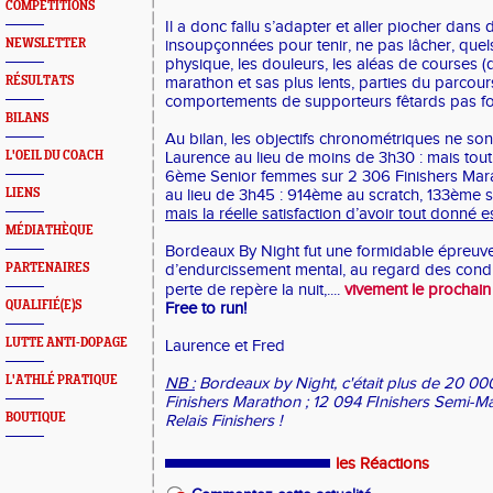
COMPETITIONS
Il a donc fallu s’adapter et aller piocher dans
NEWSLETTER
insoupçonnées pour tenir, ne pas lâcher, quels
physique, les douleurs, les aléas de courses (d
RÉSULTATS
marathon et sas plus lents, parties du parcours
comportements de supporteurs fêtards pas for
BILANS
Au bilan, les objectifs chronométriques ne son
L'OEIL DU COACH
Laurence au lieu de moins de 3h30 : mais t
6ème Senior femmes sur 2 306 Finishers Mar
LIENS
au lieu de 3h45 : 914ème au scratch, 133ème 
mais la réelle satisfaction d’avoir tout donné es
MÉDIATHÈQUE
Bordeaux By Night fut une formidable épreuve
PARTENAIRES
d’endurcissement mental, au regard des condi
perte de repère la nuit,....
vivement le prochai
QUALIFIÉ(E)S
Free to run!
LUTTE ANTI-DOPAGE
Laurence et Fred
L'ATHLÉ PRATIQUE
NB :
Bordeaux by Night, c'était plus de 20 000
Finishers Marathon ; 12 094 FInishers Semi-M
BOUTIQUE
Relais Finishers !
les Réactions