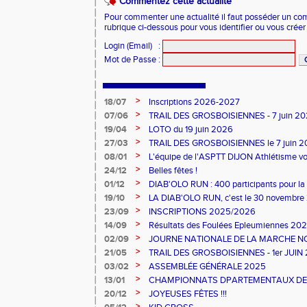
Commentez cette actualité
Pour commenter une actualité il faut posséder un compt
rubrique ci-dessous pour vous identifier ou vous crée
Login (Email)
:
Mot de Passe
:
>
18/07
Inscriptions 2026-2027
>
07/06
TRAIL DES GROSBOISIENNES - 7 juin 2
>
19/04
LOTO du 19 juin 2026
>
27/03
TRAIL DES GROSBOISIENNES le 7 juin 
>
08/01
L'équipe de l'ASPTT DIJON Athlétisme v
excellente année !
>
24/12
Belles fêtes !
>
01/12
DIAB'OLO RUN : 400 participants pour la 
>
19/10
LA DIAB'OLO RUN, c'est le 30 novembre
>
23/09
INSCRIPTIONS 2025/2026
>
14/09
Résultats des Foulées Epleumiennes 20
>
02/09
JOURNE NATIONALE DE LA MARCHE N
>
21/05
TRAIL DES GROSBOISIENNES - 1er JUIN
>
03/02
ASSEMBLÉE GÉNÉRALE 2025
>
13/01
CHAMPIONNATS DPARTEMENTAUX DE CR
>
20/12
JOYEUSES FÊTES !!!
>